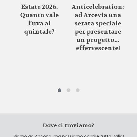
Estate 2026.
Anticelebration:
Quanto vale
ad Arcevia una
l’uva al
serata speciale
de
quintale?
per presentare
con
S
un progetto…
ze
effervescente!
r
m
Dove ci troviamo?
Siamo ad Ancona, ma possiamo coprire tutta Italia!